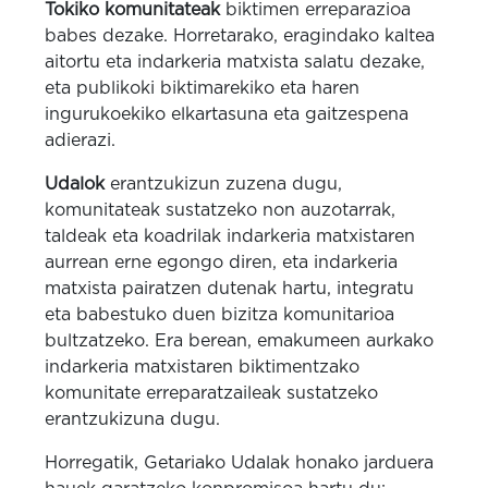
Tokiko komunitateak
biktimen erreparazioa
babes dezake. Horretarako, eragindako kaltea
aitortu eta indarkeria matxista salatu dezake,
eta publikoki biktimarekiko eta haren
ingurukoekiko elkartasuna eta gaitzespena
adierazi.
Udalok
erantzukizun zuzena dugu,
komunitateak sustatzeko non auzotarrak,
taldeak eta koadrilak indarkeria matxistaren
aurrean erne egongo diren, eta indarkeria
matxista pairatzen dutenak hartu, integratu
eta babestuko duen bizitza komunitarioa
bultzatzeko. Era berean, emakumeen aurkako
indarkeria matxistaren biktimentzako
komunitate erreparatzaileak sustatzeko
erantzukizuna dugu.
Horregatik, Getariako Udalak honako jarduera