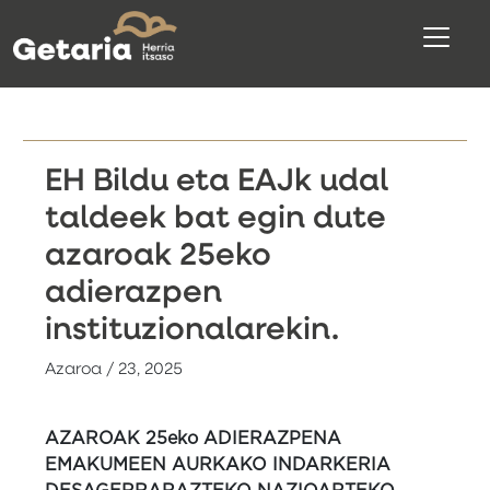
EH Bildu eta EAJk udal
taldeek bat egin dute
azaroak 25eko
adierazpen
instituzionalarekin.
Azaroa / 23, 2025
AZAROAK 25eko ADIERAZPENA
EMAKUMEEN AURKAKO INDARKERIA