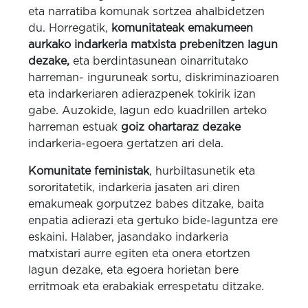
eta narratiba komunak sortzea ahalbidetzen
du. Horregatik,
komunitateak emakumeen
aurkako indarkeria matxista prebenitzen lagun
dezake,
eta berdintasunean oinarritutako
harreman- inguruneak sortu, diskriminazioaren
eta indarkeriaren adierazpenek tokirik izan
gabe. Auzokide, lagun edo kuadrillen arteko
harreman estuak
goiz ohartaraz dezake
indarkeria-egoera gertatzen ari dela.
Komunitate feministak
, hurbiltasunetik eta
sororitatetik, indarkeria jasaten ari diren
emakumeak gorputzez babes ditzake, baita
enpatia adierazi eta gertuko bide-laguntza ere
eskaini. Halaber, jasandako indarkeria
matxistari aurre egiten eta onera etortzen
lagun dezake, eta egoera horietan bere
erritmoak eta erabakiak errespetatu ditzake.