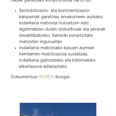
hauek garatzeko konpromisoa hartu du:
Sentsibilizazio- eta kontzientziazio-
kanpainak garatzea, emakumeen aurkako
indarkeria matxista hutsaltzen edo
legitimatzen duten diskurtsoak eta jarrerak
desaktibatzeko, bereziki konplizitate
matxisten inguruetan.
Indarkeria matxistako kasuen aurrean
herritarren mobilizazioa sustatzea,
indarkeria gaitzesteko eta biktimekiko
elkartasuna adierazteko.
Dokumentua
HEMEN
ikusgai.