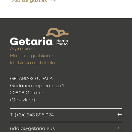
Albiste guztiak
Argazkiak
Material grafikoa
Idatzizko materiala
GETARIAKO UDALA
Gudarien enparantza 1
20808 Getaria
(Gipuzkoa)
T. (+34) 943 896 024
udala@getaria.eus