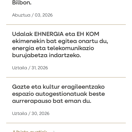
Bilbon.
Abuztua / 03, 2026
Udalak EHNERGIA eta EH KOM
ekimenekin bat egitea onartu du,
energia eta telekomunikazio
burujabetza indartzeko.
Uztaila / 31, 2026
Gazte eta kultur eragileentzako
espazio autogestionatuak beste
aurrerapauso bat eman du.
Uztaila / 30, 2026