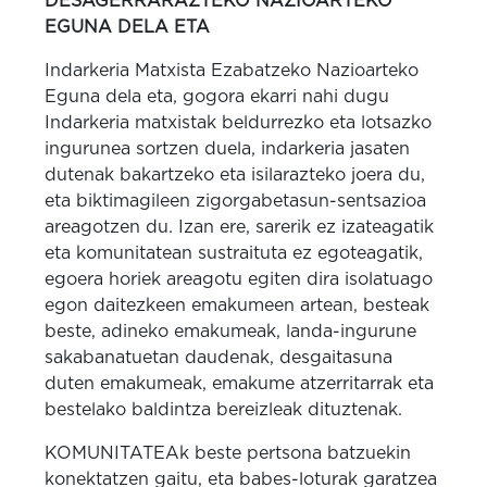
DESAGERRARAZTEKO NAZIOARTEKO
EGUNA DELA ETA
Indarkeria Matxista Ezabatzeko Nazioarteko
Eguna dela eta, gogora ekarri nahi dugu
Indarkeria matxistak beldurrezko eta lotsazko
ingurunea sortzen duela, indarkeria jasaten
dutenak bakartzeko eta isilarazteko joera du,
eta biktimagileen zigorgabetasun-sentsazioa
areagotzen du. Izan ere, sarerik ez izateagatik
eta komunitatean sustraituta ez egoteagatik,
egoera horiek areagotu egiten dira isolatuago
egon daitezkeen emakumeen artean, besteak
beste, adineko emakumeak, landa-ingurune
sakabanatuetan daudenak, desgaitasuna
duten emakumeak, emakume atzerritarrak eta
bestelako baldintza bereizleak dituztenak.
KOMUNITATEAk beste pertsona batzuekin
konektatzen gaitu, eta babes-loturak garatzea