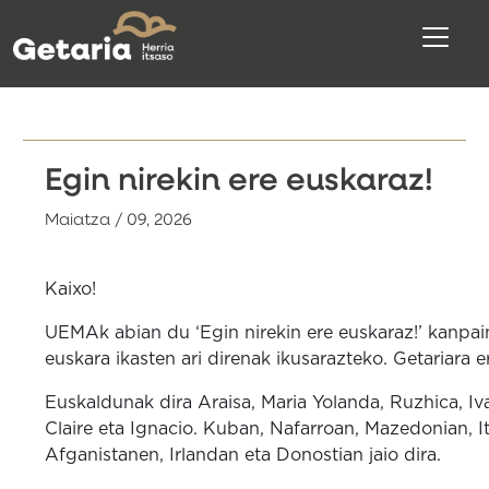
Egin nirekin ere euskaraz!
Maiatza / 09, 2026
Kaixo!
UEMAk abian du ‘Egin nirekin ere euskaraz!’ kanpaina
euskara ikasten ari direnak ikusarazteko. Getariara
Euskaldunak dira Araisa, Maria Yolanda, Ruzhica, Iv
Claire eta Ignacio. Kuban, Nafarroan, Mazedonian, It
Afganistanen, Irlandan eta Donostian jaio dira.