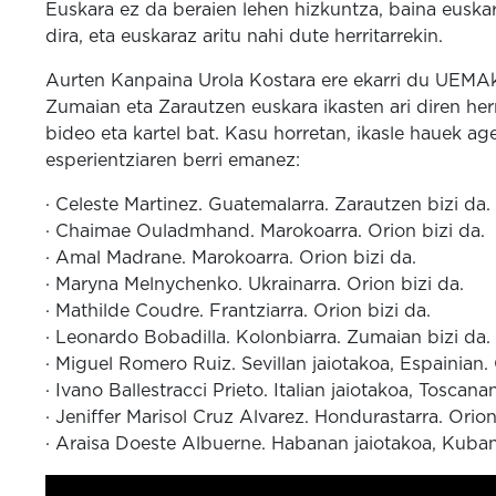
Euskara ez da beraien lehen hizkuntza, baina euskara
dira, eta euskaraz aritu nahi dute herritarrekin.
Aurten Kanpaina Urola Kostara ere ekarri du UEMAk,
Zumaian eta Zarautzen euskara ikasten ari diren herr
bideo eta kartel bat. Kasu horretan, ikasle hauek age
esperientziaren berri emanez:
· Celeste Martinez. Guatemalarra. Zarautzen bizi da.
· Chaimae Ouladmhand. Marokoarra. Orion bizi da.
· Amal Madrane. Marokoarra. Orion bizi da.
· Maryna Melnychenko. Ukrainarra. Orion bizi da.
· Mathilde Coudre. Frantziarra. Orion bizi da.
· Leonardo Bobadilla. Kolonbiarra. Zumaian bizi da.
· Miguel Romero Ruiz. Sevillan jaiotakoa, Espainian. 
· Ivano Ballestracci Prieto. Italian jaiotakoa, Toscana
· Jeniffer Marisol Cruz Alvarez. Hondurastarra. Orion
· Araisa Doeste Albuerne. Habanan jaiotakoa, Kuban.