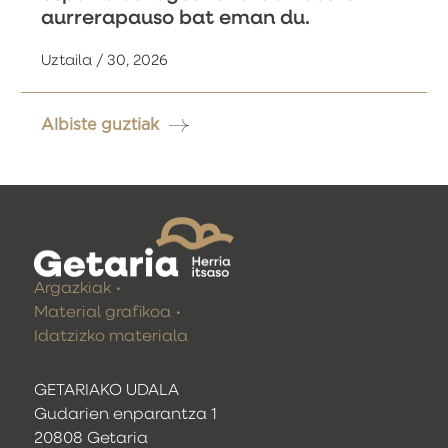
aurrerapauso bat eman du.
Uztaila / 30, 2026
Albiste guztiak
Argazkiak
Material grafikoa
Idatzizko materiala
GETARIAKO UDALA
Gudarien enparantza 1
20808 Getaria