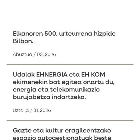
Elkanoren 500. urteurrena hizpide
Bilbon.
Abuztua / 03, 2026
Udalak EHNERGIA eta EH KOM
ekimenekin bat egitea onartu du,
energia eta telekomunikazio
burujabetza indartzeko.
Uztaila / 31, 2026
Gazte eta kultur eragileentzako
espazio autogestionatuak beste