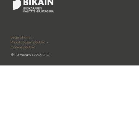
Lege oharra
Pribatutasun politika
Cookie politika
©
Getariako Udala 2026