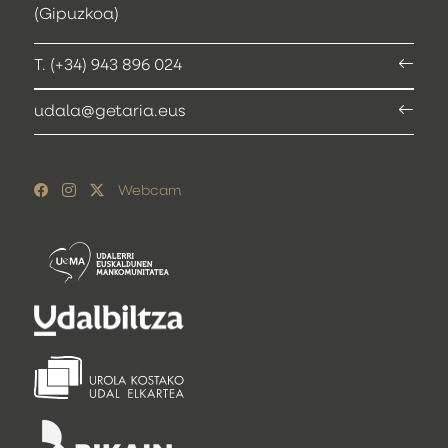
(Gipuzkoa)
T. (+34) 943 896 024
udala@getaria.eus
Webcam