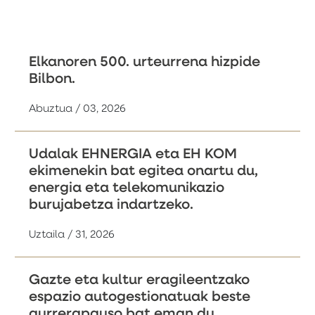
Elkanoren 500. urteurrena hizpide
Bilbon.
Abuztua / 03, 2026
Udalak EHNERGIA eta EH KOM
ekimenekin bat egitea onartu du,
energia eta telekomunikazio
burujabetza indartzeko.
Uztaila / 31, 2026
Gazte eta kultur eragileentzako
espazio autogestionatuak beste
aurrerapauso bat eman du.