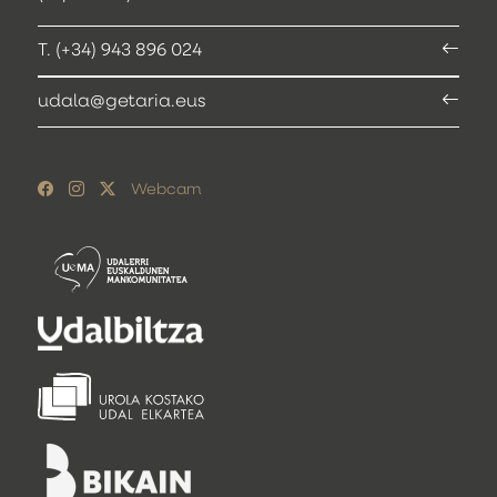
T. (+34) 943 896 024
udala@getaria.eus
Webcam