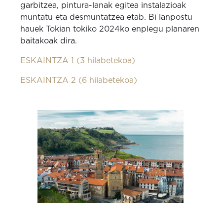
garbitzea, pintura-lanak egitea instalazioak
muntatu eta desmuntatzea etab. Bi lanpostu
hauek Tokian tokiko 2024ko enplegu planaren
baitakoak dira.
ESKAINTZA 1 (3 hilabetekoa)
ESKAINTZA 2 (6 hilabetekoa)