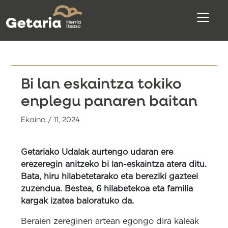
Bi lan eskaintza tokiko
enplegu panaren baitan
Ekaina / 11, 2024
Getariako Udalak aurtengo udaran ere
erezeregin anitzeko bi lan-eskaintza atera ditu.
Bata, hiru hilabetetarako eta bereziki gazteei
zuzendua. Bestea, 6 hilabetekoa eta familia
kargak izatea baloratuko da.
Beraien zereginen artean egongo dira kaleak