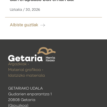
Uztaila / 30, 2026
Albiste guztiak
Argazkiak
Material grafikoa
Idatzizko materiala
GETARIAKO UDALA
Gudarien enparantza 1
20808 Getaria
(Gipuzkoa)