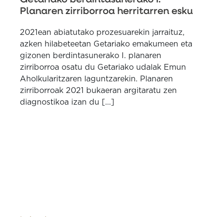
Planaren zirriborroa herritarren esku
2021ean abiatutako prozesuarekin jarraituz,
azken hilabeteetan Getariako emakumeen eta
gizonen berdintasunerako I. planaren
zirriborroa osatu du Getariako udalak Emun
Aholkularitzaren laguntzarekin. Planaren
zirriborroak 2021 bukaeran argitaratu zen
diagnostikoa izan du [...]