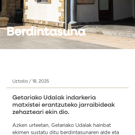
Berdintasuna
Uztaila / 18, 2025
Getariako Udalak indarkeria
matxistei erantzuteko jarraibideak
zehazteari ekin dio.
Azken urteetan, Getariako Udalak hainbat
ekimen sustatu ditu berdintasunaren alde eta