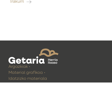
Irakurri
Argazkiak
Material grafikoa
Idatzizko materiala
GETARIAKO UDALA
Gudarien enparantza 1
20808 Getaria
(Gipuzkoa)