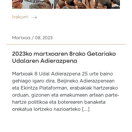
Irakurri
Martxoa / 08, 2023
2023ko martxoaren 8rako Getariako
Udalaren Adierazpena
Martxoak 8 Udal Adierazpena 25 urte baino
gehiago igaro dira, Beijineko Adierazpenean
eta Ekintza Plataforman, erabakiak hartzerako
orduan, gizonen eta emakumeen artean parte-
hartze politikoa eta boterearen banaketa
orekatua lortzeko nazioarteko [...]