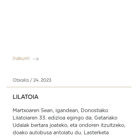
Irakurri
Otsaila / 24, 2023
LILATOIA
Martxoaren 5ean, igandean, Donostiako
Lilatoiaren 33. edizioa egingo da. Getariako
Udalak bertara joateko, eta ondoren itzultzeko,
doako autobusa antolatu du. Lasterketa