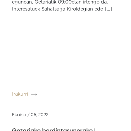
egunean, Getariatik 09:00etan irtengo da.
Interesatuek Sahatsaga Kiroldegian edo [...]
Irakurri
Ekaina / 06, 2022
Getariako berdintasunerako I.