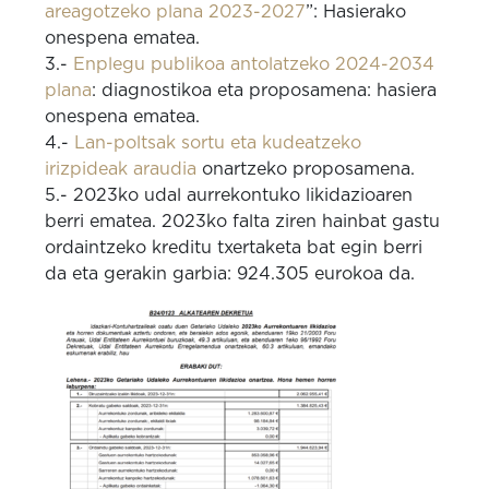
areagotzeko plana 2023-2027
”: Hasierako
onespena ematea.
3.-
Enplegu publikoa antolatzeko 2024-2034
plana
: diagnostikoa eta proposamena: hasiera
onespena ematea.
4.-
Lan-poltsak sortu eta kudeatzeko
irizpideak araudia
onartzeko proposamena.
5.- 2023ko udal aurrekontuko likidazioaren
berri ematea. 2023ko falta ziren hainbat gastu
ordaintzeko kreditu txertaketa bat egin berri
da eta gerakin garbia: 924.305 eurokoa da.