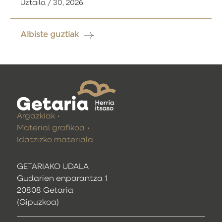
Uztaila / 30, 2026
Albiste guztiak
Argazkiak
Material grafikoa
Idatzizko materiala
GETARIAKO UDALA
Gudarien enparantza 1
20808 Getaria
(Gipuzkoa)