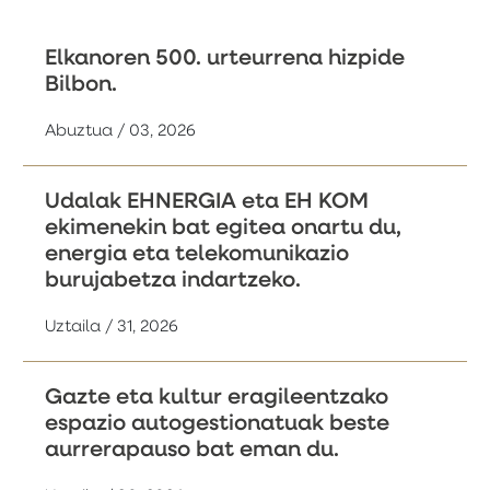
Elkanoren 500. urteurrena hizpide
Bilbon.
Abuztua / 03, 2026
Udalak EHNERGIA eta EH KOM
ekimenekin bat egitea onartu du,
energia eta telekomunikazio
burujabetza indartzeko.
Uztaila / 31, 2026
Gazte eta kultur eragileentzako
espazio autogestionatuak beste
aurrerapauso bat eman du.