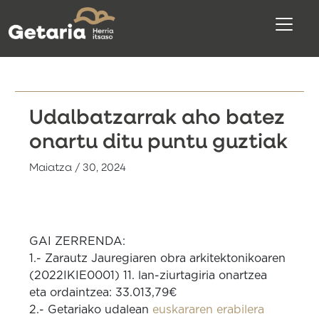
Udalbatzarrak aho batez
onartu ditu puntu guztiak
Maiatza / 30, 2024
GAI ZERRENDA:
1.- Zarautz Jauregiaren obra arkitektonikoaren
(2022IKIE0001) 11. lan-ziurtagiria onartzea
eta ordaintzea: 33.013,79€
2.- Getariako udalean
euskararen erabilera