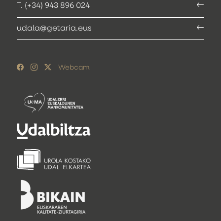
T. (+34) 943 896 024
udala@getaria.eus
Webcam