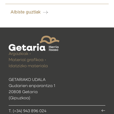
Albiste guztiak
Argazkiak
Material grafikoa
Idatzizko materiala
GETARIAKO UDALA
Gudarien enparantza 1
20808 Getaria
(Gipuzkoa)
T. (+34) 943 896 024