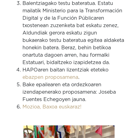
Balentziagako testu bateratua. Estatu
mailatik Ministerio para la Transformación
Digital y de la Función Públicaren
txostenean zuzenketa bat eskatu zenez,
Aldundiak gerora eskatu zigun
bukaerako testu bateratua egitea aldaketa
honekin batera. Beraz, behin betikoa
onartuta dagoen arren, hau formalki
Estatuari, bidaltzeko izapidetzea da.
HAPOaren baitan lizentziak eteteko
ebazpen proposamena
.
Bake epailearen eta ordezkoaren
izendapenerako proposamena: Joseba
Fuentes Echegoyen jauna.
Mozioa, Baxoa euskaraz!