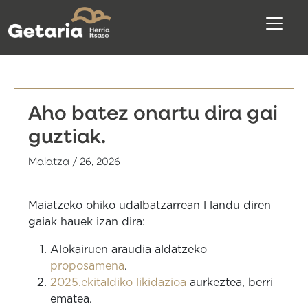
Aho batez onartu dira gai
guztiak.
Maiatza / 26, 2026
Maiatzeko ohiko udalbatzarrean l landu diren
gaiak hauek izan dira:
Alokairuen araudia aldatzeko
proposamena
.
2025.ekitaldiko likidazioa
aurkeztea, berri
ematea.