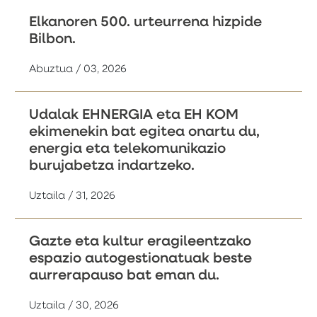
Elkanoren 500. urteurrena hizpide
Bilbon.
Abuztua / 03, 2026
Udalak EHNERGIA eta EH KOM
ekimenekin bat egitea onartu du,
energia eta telekomunikazio
burujabetza indartzeko.
Uztaila / 31, 2026
Gazte eta kultur eragileentzako
espazio autogestionatuak beste
aurrerapauso bat eman du.
Uztaila / 30, 2026