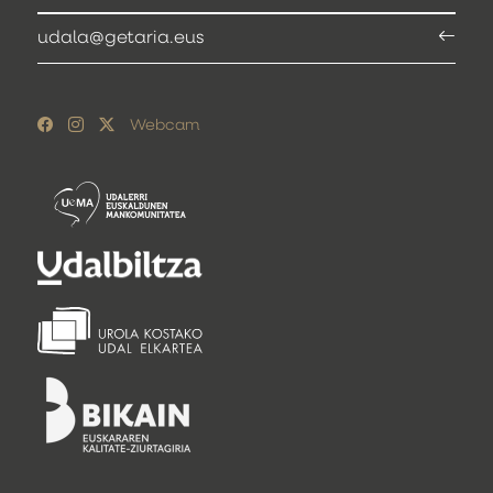
udala@getaria.eus
Webcam