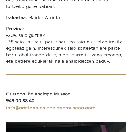
da, lasaitasuna, hausnarketa eta autoezagutza
lortzeko gune batean.
Irakaslea:
Maider Arrieta
Prezioa
:
-20€ saio guztiak
-7€ saio solteak –parte hartzea saio guztietan irekita
egoteaz gain, interesdunek saio solteetan ere parte
hartu ahal izango dute, aldez aurretik izena emanda,
eta betiere edukierak hala ahalbidetzen badu–.
Cristobal Balenciaga Museoa
943 00 88 40
info@cristobalbalenciagamuseoa.com