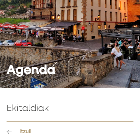
Agenda
Ekitaldiak
Itzuli