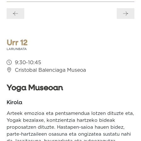
Bidalketetan
zehar
nabigatu
Urr 12
LARUNBATA
9:30-10:45
Cristobal Balenciaga Museoa
Yoga Museoan
Kirola
Arteek emozioa eta pentsamendua lotzen dituzte eta,
Yogak bezalaxe, kontzientzia hartzeko bideak
proposatzen dituzte. Hastapen-saioa hauen bidez,
parte-hartzaileen osasuna eta ongizatea sustatu nahi