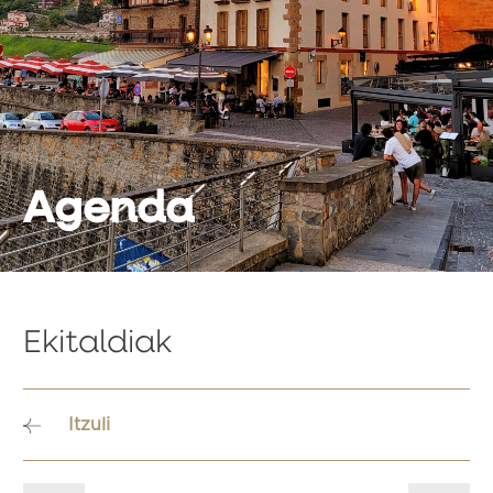
Agenda
Ekitaldiak
Itzuli
Bidalketetan