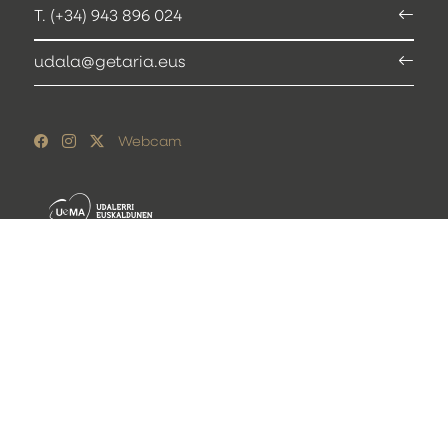
T. (+34) 943 896 024
udala@getaria.eus
Webcam