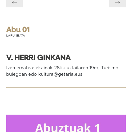
zehar
nabigatu
Abu 01
LARUNBATA
V. HERRI GINKANA
Izen ematea: ekainak 28tik uztailaren 19ra, Turismo
bulegoan edo kultura@getaria.eus