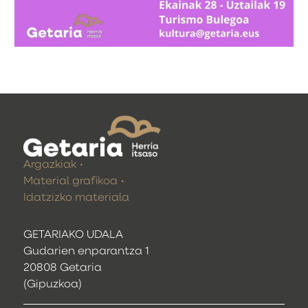
Argazkiak
Material grafikoa
Idatzizko materiala
GETARIAKO UDALA
Gudarien enparantza 1
20808 Getaria
(Gipuzkoa)