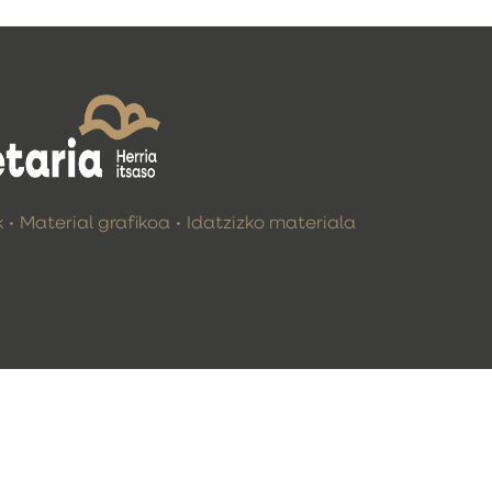
k
Material grafikoa
Idatzizko materiala