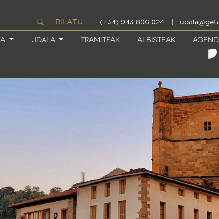
BILATU
(+34) 943 896 024
|
udala@geta
IA
UDALA
TRAMITEAK
ALBISTEAK
AGEND