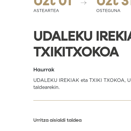
Uzt 01
Uzt 3
ASTEARTEA
OSTEGUNA
UDALEKU IREKI
TXIKITXOKOA
Haurrak
UDALEKU IREKIAK eta TXIKI TXOKOA, Urri
taldearekin.
Urritza aisialdi taldea