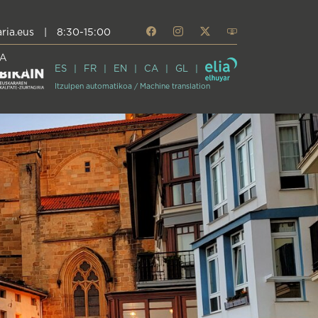
ria.eus
|
8:30-15:00
A
ES
FR
EN
CA
GL
Itzulpen automatikoa / Machine translation