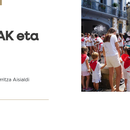
1
AK eta
tza Aisialdi