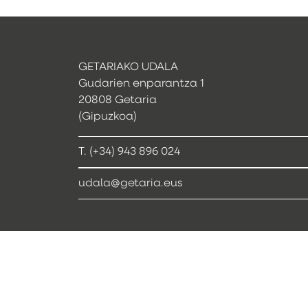
GETARIAKO UDALA
Gudarien enparantza 1
20808 Getaria
(Gipuzkoa)
T. (+34) 943 896 024
udala@getaria.eus
Webcam