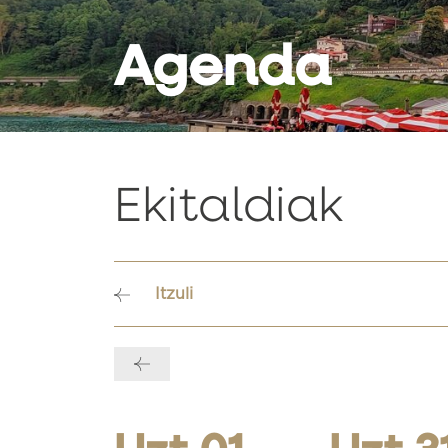
Agenda
Ekitaldiak
Itzuli
Bidalketetan
zehar
nabigatu