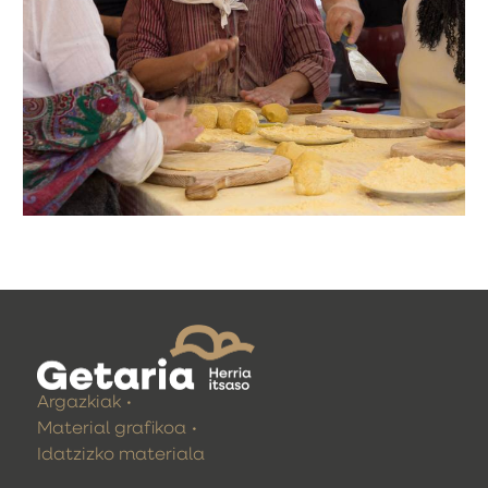
Argazkiak
Material grafikoa
Idatzizko materiala