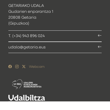
GETARIAKO UDALA
Gudarien enparantza 1
20808 Getaria
(Gipuzkoa)
T. (+34) 943 896 024
udala@getaria.eus
Webcam