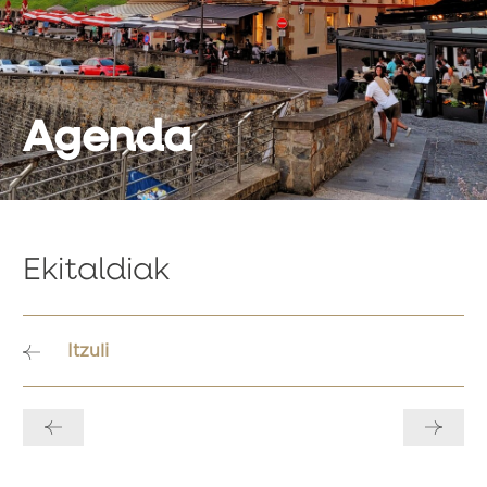
Agenda
Ekitaldiak
Itzuli
Bidalketetan
zehar
nabigatu