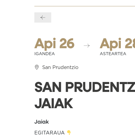
Bidalketetan
zehar
nabigatu
Api 26
Api 2
IGANDEA
ASTEARTEA
San Prudentzio
SAN PRUDENTZ
JAIAK
Jaiak
EGITARAUA