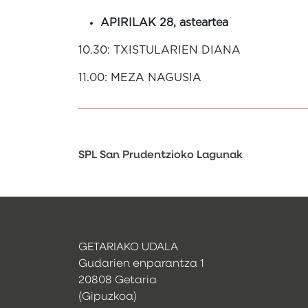
APIRILAK 28, asteartea
10.30: TXISTULARIEN DIANA
11.00: MEZA NAGUSIA
SPL San Prudentzioko Lagunak
GETARIAKO UDALA
Gudarien enparantza 1
20808 Getaria
(Gipuzkoa)