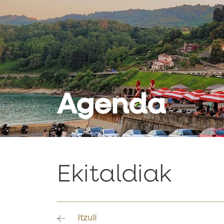
Agenda
Ekitaldiak
Itzuli