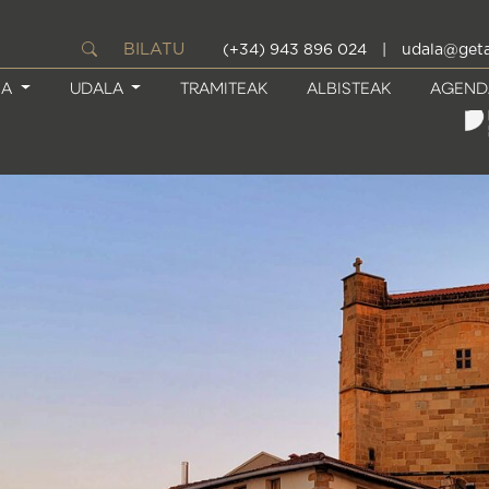
BILATU
(+34) 943 896 024
|
udala@geta
IA
UDALA
TRAMITEAK
ALBISTEAK
AGEND