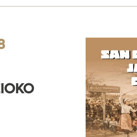
8
IOKO