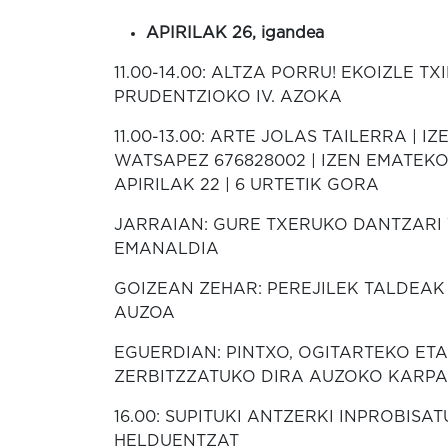
APIRILAK 26, igandea
11.00-14.00: ALTZA PORRU! EKOIZLE TX
PRUDENTZIOKO IV. AZOKA
11.00-13.00: ARTE JOLAS TAILERRA | I
WATSAPEZ 676828002 | IZEN EMATEK
APIRILAK 22 | 6 URTETIK GORA
JARRAIAN: GURE TXERUKO DANTZARI 
EMANALDIA
GOIZEAN ZEHAR: PEREJILEK TALDEAK
AUZOA
EGUERDIAN: PINTXO, OGITARTEKO ET
ZERBITZZATUKO DIRA AUZOKO KARP
16.00: SUPITUKI ANTZERKI INPROBISAT
HELDUENTZAT