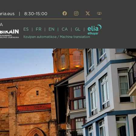
ria.eus
|
8:30-15:00
A
ES
FR
EN
CA
GL
Itzulpen automatikoa / Machine translation