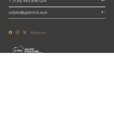
T. (+34) 943 896 024
udala@getaria.eus
Webcam