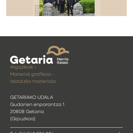
Argazkiak
Material grafikoa
Idatzizko materiala
GETARIAKO UDALA
Gudarien enparantza 1
20808 Getaria
(Gipuzkoa)