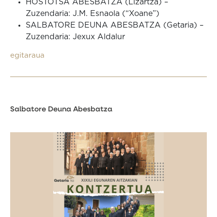
HOSTOTSA ABESBATZA (Lizartza) –
Zuzendaria: J.M. Esnaola (“Xoane”)
SALBATORE DEUNA ABESBATZA (Getaria) –
Zuzendaria: Jexux Aldalur
egitaraua
Salbatore Deuna Abesbatza