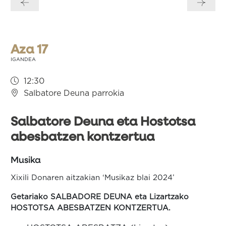
zehar
nabigatu
Aza 17
IGANDEA
12:30
Salbatore Deuna parrokia
Salbatore Deuna eta Hostotsa
abesbatzen kontzertua
Musika
Xixili Donaren aitzakian ‘Musikaz blai 2024’
Getariako SALBADORE DEUNA eta Lizartzako
HOSTOTSA ABESBATZEN KONTZERTUA.