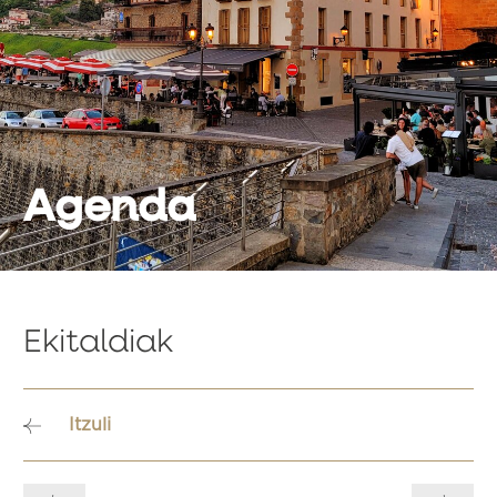
Agenda
Ekitaldiak
Itzuli
Bidalketetan