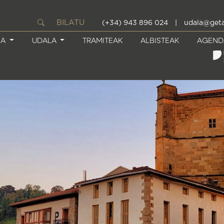
BILATU
(+34) 943 896 024
|
udala@geta
IA
UDALA
TRAMITEAK
ALBISTEAK
AGEND