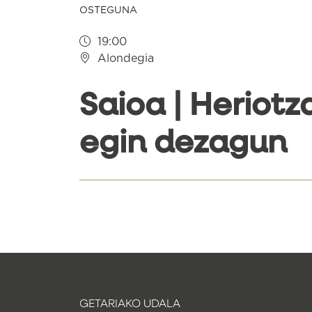
OSTEGUNA
19:00
Alondegia
Saioa | Heriotz
egin dezagun
GETARIAKO UDALA