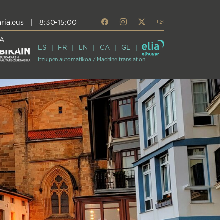
ria.eus
|
8:30-15:00
A
ES
FR
EN
CA
GL
Itzulpen automatikoa / Machine translation