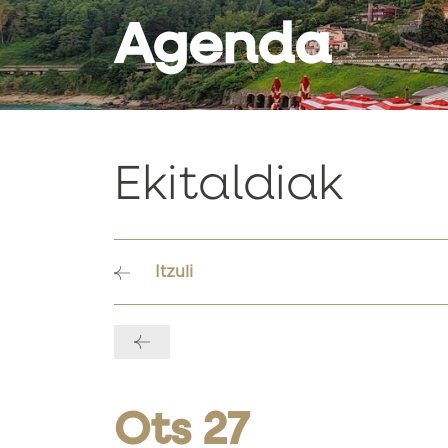
Agenda
Ekitaldiak
Itzuli
Bidalketetan
zehar
nabigatu
Ots 27