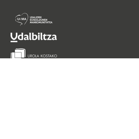
Lege oharra
Pribatutasun politika
Cookie politika
©
Getariako Udala 2026