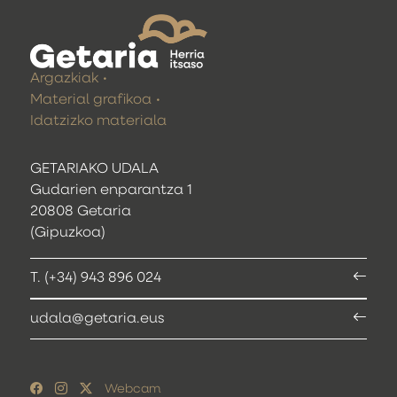
Argazkiak
Material grafikoa
Idatzizko materiala
GETARIAKO UDALA
Gudarien enparantza 1
20808 Getaria
(Gipuzkoa)
T. (+34) 943 896 024
udala@getaria.eus
Webcam