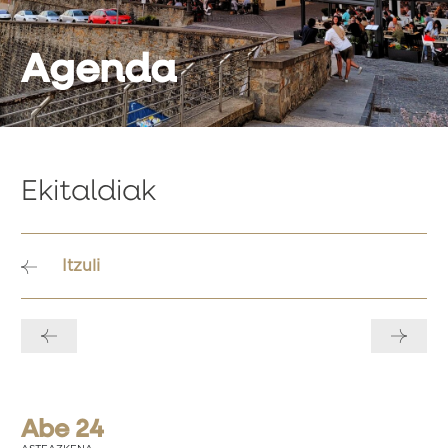
Agenda
Ekitaldiak
Itzuli
Bidalketetan
zehar
nabigatu
Abe 24