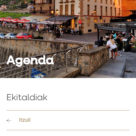
Agenda
Ekitaldiak
Itzuli
Bidalketetan