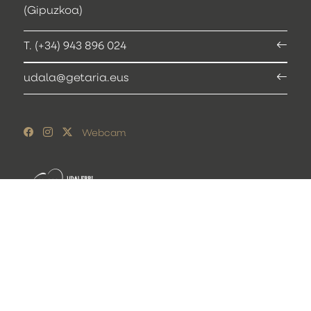
(Gipuzkoa)
T. (+34) 943 896 024
udala@getaria.eus
Webcam