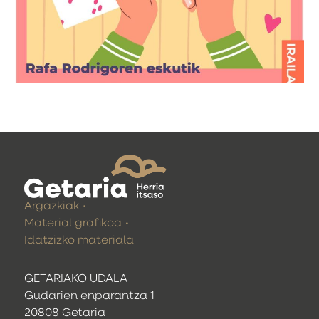
Argazkiak
Material grafikoa
Idatzizko materiala
GETARIAKO UDALA
Gudarien enparantza 1
20808 Getaria