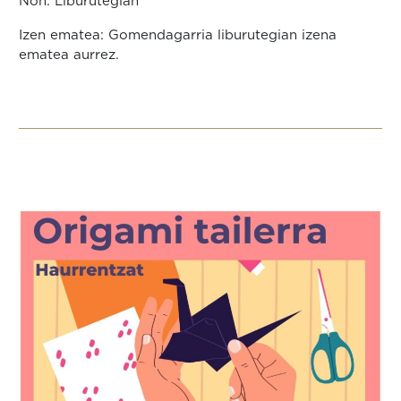
Non: Liburutegian
Izen ematea: Gomendagarria liburutegian izena
ematea aurrez.