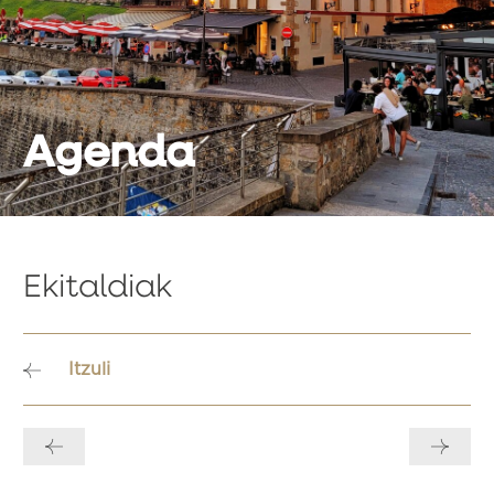
Agenda
Ekitaldiak
Itzuli
Bidalketetan
zehar
nabigatu