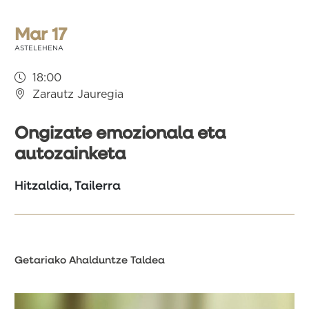
Mar 17
ASTELEHENA
18:00
Zarautz Jauregia
Ongizate emozionala eta
autozainketa
Hitzaldia, Tailerra
Getariako Ahalduntze Taldea