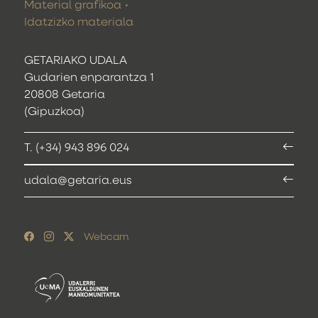
Material grafikoa
Idatzizko materiala
GETARIAKO UDALA
Gudarien enparantza 1
20808 Getaria
(Gipuzkoa)
T. (+34) 943 896 024
udala@getaria.eus
Webcam