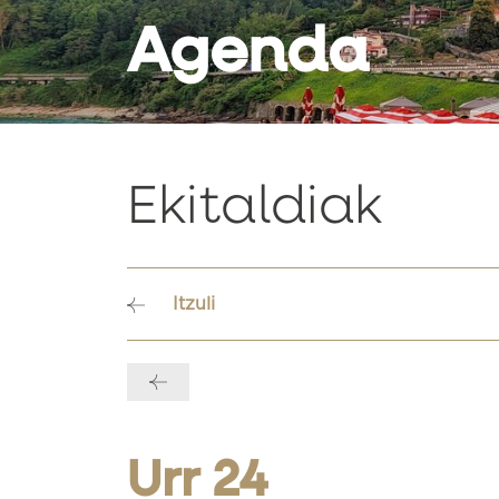
Agenda
Ekitaldiak
Itzuli
Bidalketetan
zehar
nabigatu
Urr 24