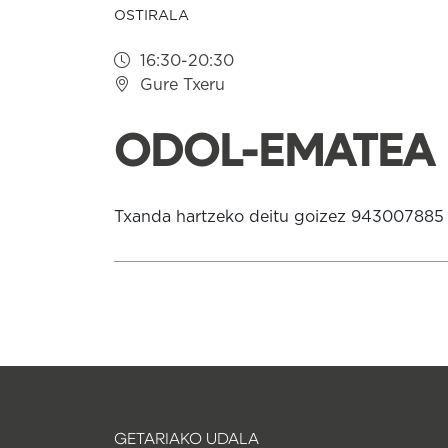
OSTIRALA
16:30-20:30
Gure Txeru
ODOL-EMATEA
Txanda hartzeko deitu goizez 943007885
GETARIAKO UDALA