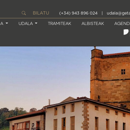
BILATU
(+34) 943 896 024
|
udala@geta
IA
UDALA
TRAMITEAK
ALBISTEAK
AGEND