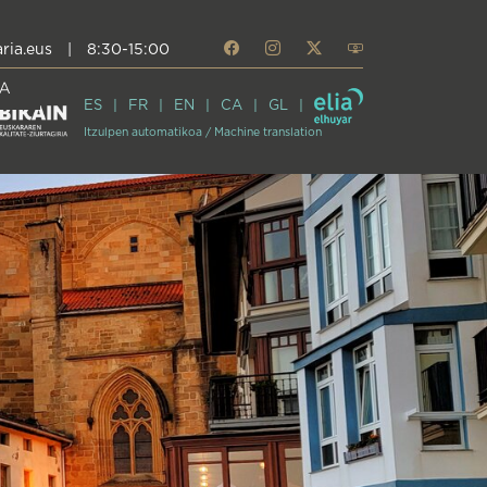
ria.eus
|
8:30-15:00
A
ES
FR
EN
CA
GL
Itzulpen automatikoa / Machine translation