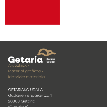
Argazkiak
Material grafikoa
Idatzizko materiala
GETARIAKO UDALA
Gudarien enparantza 1
20808 Getaria