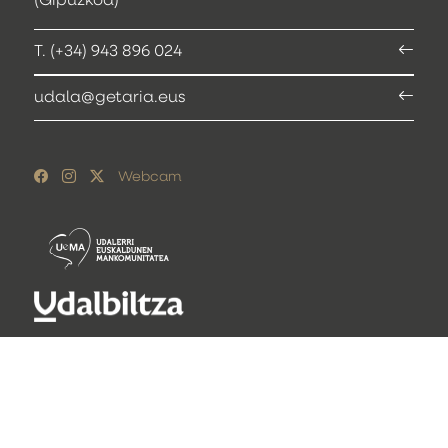
(Gipuzkoa)
T. (+34) 943 896 024
udala@getaria.eus
Webcam