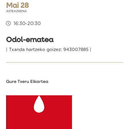
Mai 28
ASTEAZKENA
16:30-20:30
Odol-ematea
| Txanda hartzeko goizez: 943007885 |
Gure Txeru Elkartea