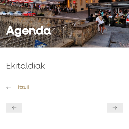
Agenda
Ekitaldiak
Itzuli
Bidalketetan
zehar
nabigatu