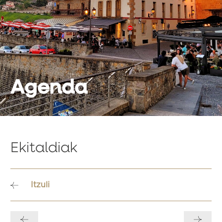
Agenda
Ekitaldiak
Itzuli
Bidalketetan