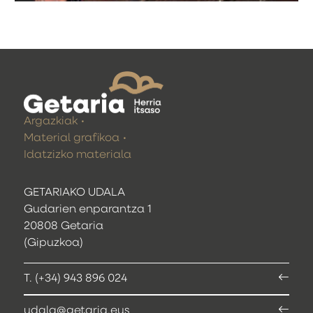
Argazkiak
Material grafikoa
Idatzizko materiala
GETARIAKO UDALA
Gudarien enparantza 1
20808 Getaria
(Gipuzkoa)
T. (+34) 943 896 024
udala@getaria.eus