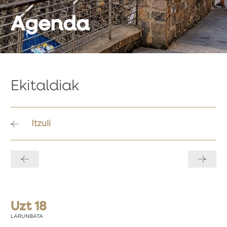
Agenda
Ekitaldiak
Itzuli
Bidalketetan
zehar
nabigatu
Uzt 18
LARUNBATA