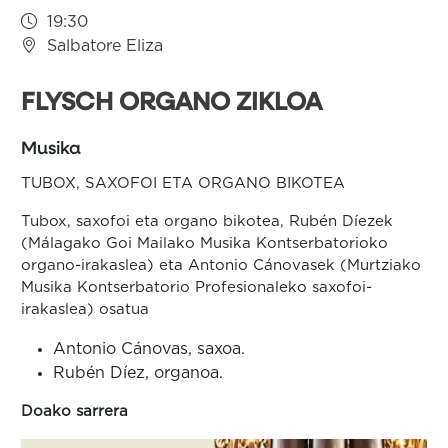
19:30
Salbatore Eliza
FLYSCH ORGANO ZIKLOA
Musika
TUBOX, SAXOFOI ETA ORGANO BIKOTEA
Tubox, saxofoi eta organo bikotea, Rubén Díezek
(Málagako Goi Mailako Musika Kontserbatorioko
organo-irakaslea) eta Antonio Cánovasek (Murtziako
Musika Kontserbatorio Profesionaleko saxofoi-
irakaslea) osatua
Antonio Cánovas, saxoa.
Rubén Díez, organoa.
Doako sarrera