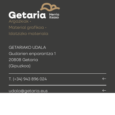
Argazkiak
Material grafikoa
Idatzizko materiala
GETARIAKO UDALA
Gudarien enparantza 1
20808 Getaria
(Gipuzkoa)
T. (+34) 943 896 024
udala@getaria.eus
Webcam