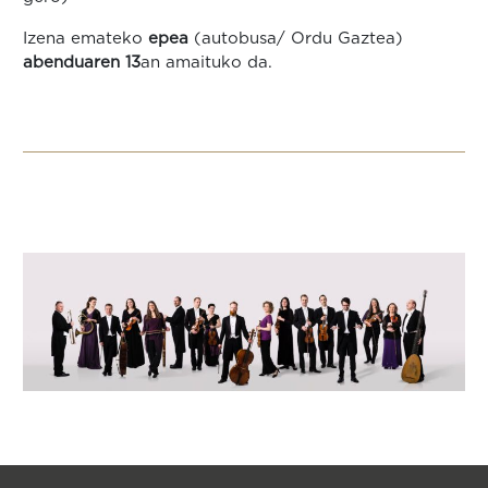
Izena emateko
epea
(autobusa/ Ordu Gaztea)
abenduaren 13
an amaituko da.