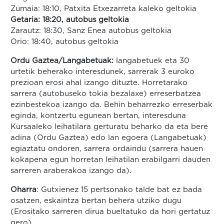
Zumaia: 18:10, Patxita Etxezarreta kaleko geltokia
Getaria: 18:20, autobus geltokia
Zarautz: 18:30, Sanz Enea autobus geltokia
Orio: 18:40, autobus geltokia
Ordu Gaztea/Langabetuak:
langabetuek eta 30
urtetik beherako interesdunek, sarrerak 3 euroko
prezioan erosi ahal izango dituzte. Horretarako
sarrera (autobuseko tokia bezalaxe) erreserbatzea
ezinbestekoa izango da. Behin beharrezko erreserbak
eginda, kontzertu egunean bertan, interesduna
Kursaaleko leihatilara gerturatu beharko da eta bere
adina (Ordu Gaztea) edo lan egoera (Langabetuak)
egiaztatu ondoren, sarrera ordaindu (sarrera hauen
kokapena egun horretan leihatilan erabilgarri dauden
sarreren araberakoa izango da).
Oharra
: Gutxienez 15 pertsonako talde bat ez bada
osatzen, eskaintza bertan behera utziko dugu
(Erositako sarreren dirua bueltatuko da hori gertatuz
gero)