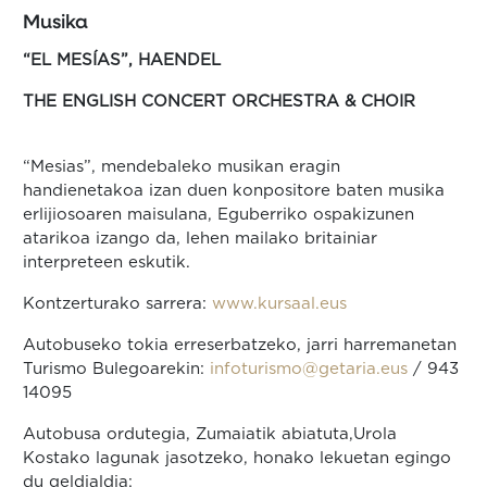
Musika
“EL MESÍAS”, HAENDEL
THE ENGLISH CONCERT ORCHESTRA & CHOIR
“Mesias”, mendebaleko musikan eragin
handienetakoa izan duen konpositore baten musika
erlijiosoaren maisulana, Eguberriko ospakizunen
atarikoa izango da, lehen mailako britainiar
interpreteen eskutik.
Kontzerturako sarrera:
www.kursaal.eus
Autobuseko tokia erreserbatzeko, jarri harremanetan
Turismo Bulegoarekin:
infoturismo@getaria.eus
/ 943
14095
Autobusa ordutegia, Zumaiatik abiatuta,Urola
Kostako lagunak jasotzeko, honako lekuetan egingo
du geldialdia: