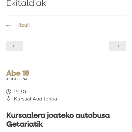
Ekitaldiak
Itzuli
Bidalketetan
zehar
nabigatu
Abe 18
ASTEAZKENA
19:30
Kursaal Auditorioa
Kursaalera joateko autobusa
Getariatik