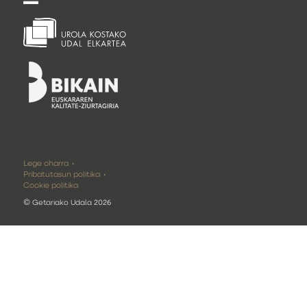
Lege oharra
Pribatutasun politika
Cookie politika
©
Getariako Udala 2026