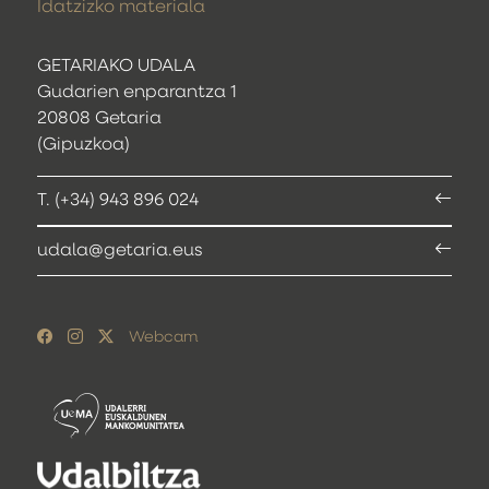
Idatzizko materiala
GETARIAKO UDALA
Gudarien enparantza 1
20808 Getaria
(Gipuzkoa)
T. (+34) 943 896 024
udala@getaria.eus
Webcam