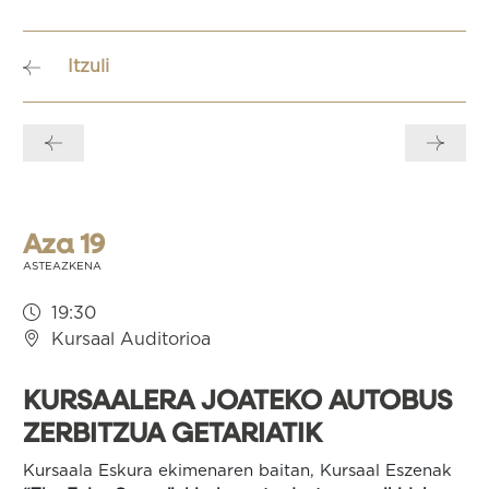
Itzuli
Bidalketetan
zehar
nabigatu
Aza 19
ASTEAZKENA
19:30
Kursaal Auditorioa
KURSAALERA JOATEKO AUTOBUS
ZERBITZUA GETARIATIK
Kursaala Eskura ekimenaren baitan, Kursaal Eszenak