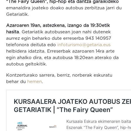
“The Fairy Queen”
, hip-hop eta dantza garaikideko
emanaldira joateko doako autobus zerbitzua jarri du
Getariatik.
Azaroaren 19an, astezkena, izango da 19:30etik
hasita
. Getariatik autobusean joan nahi dutenek
aurrez egin beharko dute erreserba 943 140957
telefonora deituta edo
infoturismo@getaria.eus
helbidera idatzita. Erreserbak azaroaren 14ra arte
egin ahalko dira, eta autobusa 18:20ean aterako da
autobus geltokitik.
Kontzerturako sarrera, berriz, norberak eskuratu
behar du
hemen
.