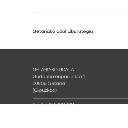
Getariako Udal Liburutegia
GETARIAKO UDALA
Gudarien enparantza 1
20808 Getaria
(Gipuzkoa)
T. (+34) 943 896 024
udala@getaria.eus