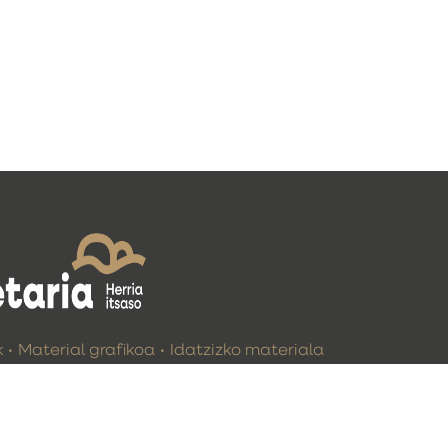
k
Material grafikoa
Idatzizko materiala