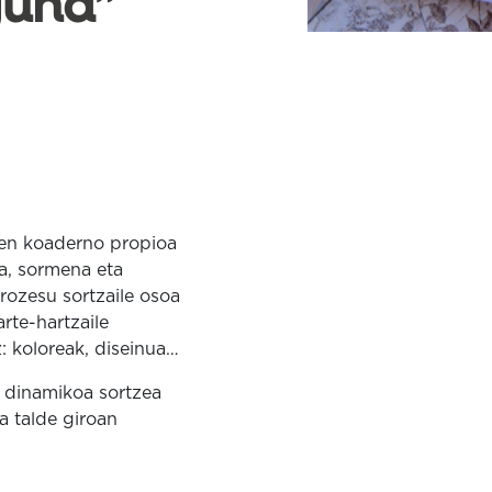
guna”
eren koaderno propioa
da, sormena eta
prozesu sortzaile osoa
rte-hartzaile
z: koloreak, diseinua…
a dinamikoa sortzea
a talde giroan