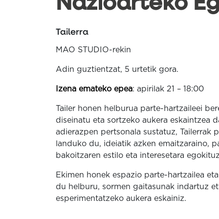
Nazioarteko E
Tailerra
MAO STUDIO-rekin
Adin guztientzat, 5 urtetik gora.
Izena emateko epea
: apirilak 21 – 18:00
Tailer honen helburua parte-hartzaileei b
diseinatu eta sortzeko aukera eskaintzea 
adierazpen pertsonala sustatuz, Tailerrak 
landuko du, ideiatik azken emaitzaraino, pa
bakoitzaren estilo eta interesetara egokitu
Ekimen honek espazio parte-hartzailea et
du helburu, sormen gaitasunak indartuz et
esperimentatzeko aukera eskainiz.