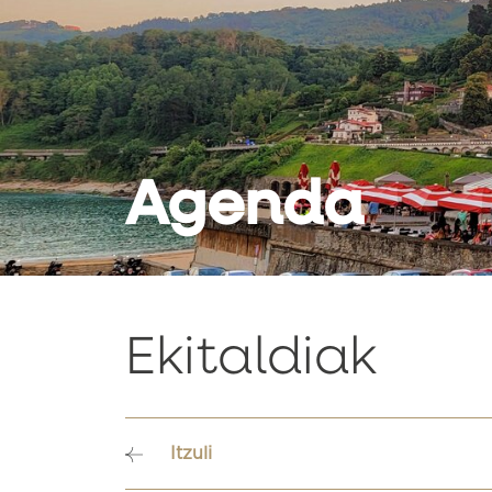
Agenda
Ekitaldiak
Itzuli