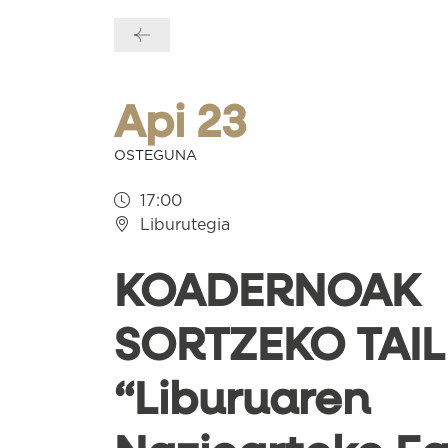
Bidalketetan
zehar
nabigatu
Api 23
OSTEGUNA
17:00
Liburutegia
KOADERNOAK
SORTZEKO TAIL
“Liburuaren