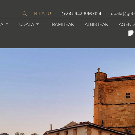
BILATU
(+34) 943 896 024
|
udala@geta
IA
UDALA
TRAMITEAK
ALBISTEAK
AGEND