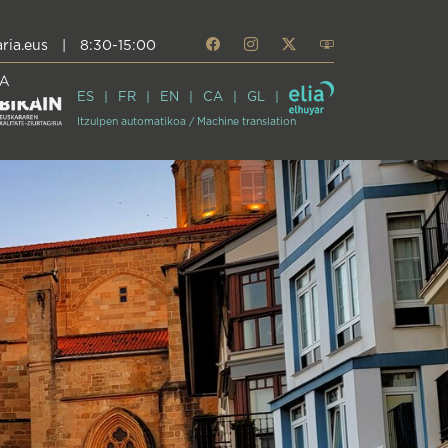
ria.eus
|
8:30-15:00
A
ES
FR
EN
CA
GL
Itzulpen automatikoa / Machine translation