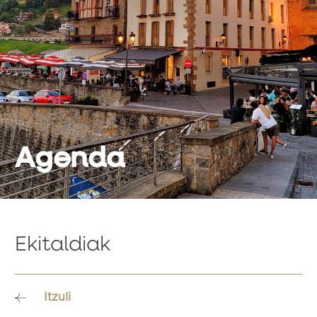
Agenda
Ekitaldiak
Itzuli