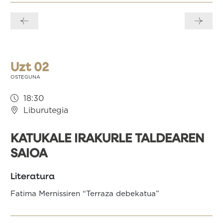
Bidalketetan
zehar
nabigatu
Uzt 02
OSTEGUNA
18:30
Liburutegia
KATUKALE IRAKURLE TALDEAREN
SAIOA
Literatura
Fatima Mernissiren “Terraza debekatua”