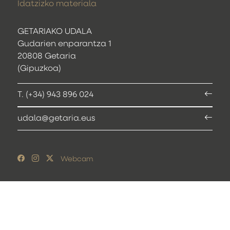
Idatzizko materiala
GETARIAKO UDALA
Gudarien enparantza 1
20808 Getaria
(Gipuzkoa)
T. (+34) 943 896 024
udala@getaria.eus
Webcam