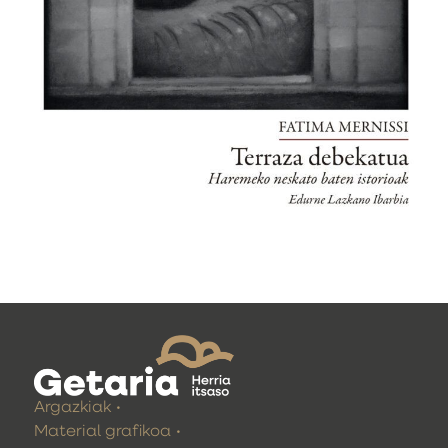
Argazkiak
Material grafikoa