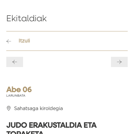
Ekitaldiak
Itzuli
Bidalketetan
zehar
nabigatu
Abe 06
LARUNBATA
Sahatsaga kiroldegia
JUDO ERAKUSTALDIA ETA