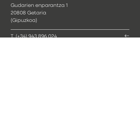
Gudarien enparantza 1
20808 Getaria
(Gipuzkoa)
T. (+34) 943 896 024
udala@getaria.eus
Webcam