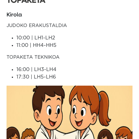
TOPAKETA
Kirola
JUDOKO ERAKUSTALDIA
10:00 | LH1-LH2
11:00 | HH4-HH5
TOPAKETA TEKNIKOA
16:00 | LH3-LH4
17:30 | LH5-LH6