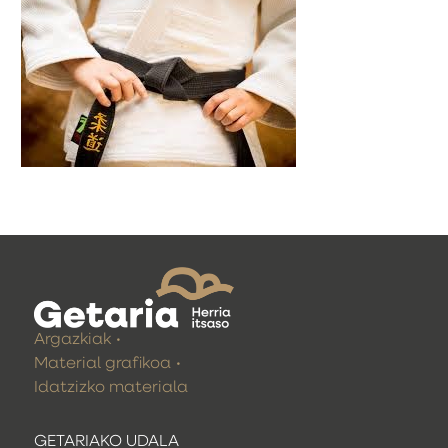
Argazkiak
Material grafikoa
Idatzizko materiala
GETARIAKO UDALA