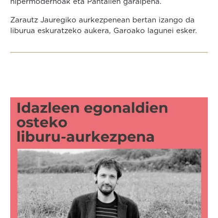
hipermodernoak eta Pantailen garaipena.
Zarautz Jauregiko aurkezpenean bertan izango da
liburua eskuratzeko aukera, Garoako lagunei esker.