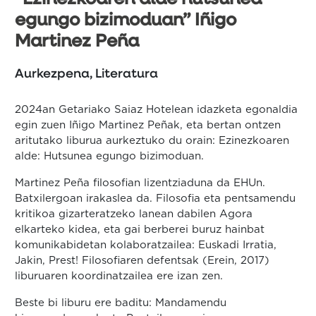
egungo bizimoduan” Iñigo
Martinez Peña
Aurkezpena, Literatura
2024an Getariako Saiaz Hotelean idazketa egonaldia
egin zuen Iñigo Martinez Peñak, eta bertan ontzen
aritutako liburua aurkeztuko du orain: Ezinezkoaren
alde: Hutsunea egungo bizimoduan.
Martinez Peña filosofian lizentziaduna da EHUn.
Batxilergoan irakaslea da. Filosofia eta pentsamendu
kritikoa gizarteratzeko lanean dabilen Agora
elkarteko kidea, eta gai berberei buruz hainbat
komunikabidetan kolaboratzailea: Euskadi Irratia,
Jakin, Prest! Filosofiaren defentsak (Erein, 2017)
liburuaren koordinatzailea ere izan zen.
Beste bi liburu ere baditu: Mandamendu