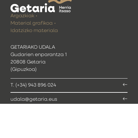
Argazkiak
Material grafikoa
Idatzizko materiala
GETARIAKO UDALA
Gudarien enparantza 1
20808 Getaria
(Gipuzkoa)
T. (+34) 943 896 024
udala@getaria.eus
Webcam