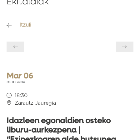
Ekitaldiak
Itzuli
Bidalketetan
zehar
nabigatu
Mar 06
OSTEGUNA
18:30
Zarautz Jauregia
Idazleen egonaldien osteko
liburu-aurkezpena |
“Ezinezkoaren alde hutsunea