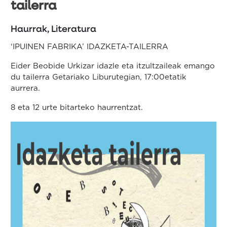
tailerra
Haurrak, Literatura
‘IPUINEN FABRIKA’ IDAZKETA-TAILERRA
Eider Beobide Urkizar idazle eta itzultzaileak emango
du tailerra Getariako Liburutegian, 17:00etatik
aurrera.
8 eta 12 urte bitarteko haurrentzat.