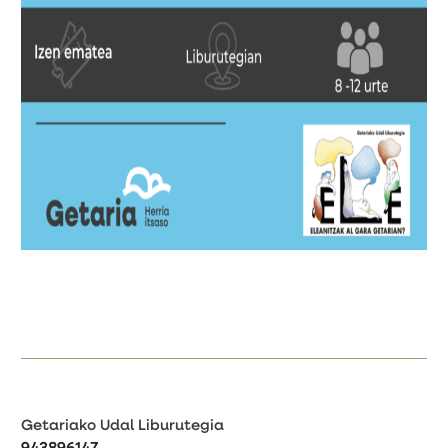
Getariako Udal Liburutegia