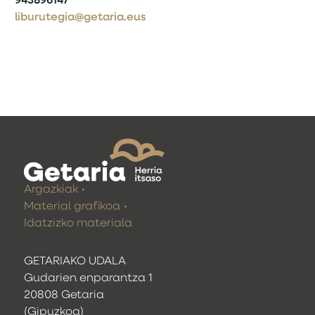
943896147
liburutegia@getaria.eus
Argazkiak
Material grafikoa
Idatzizko materiala
GETARIAKO UDALA
Gudarien enparantza 1
20808 Getaria
(Gipuzkoa)