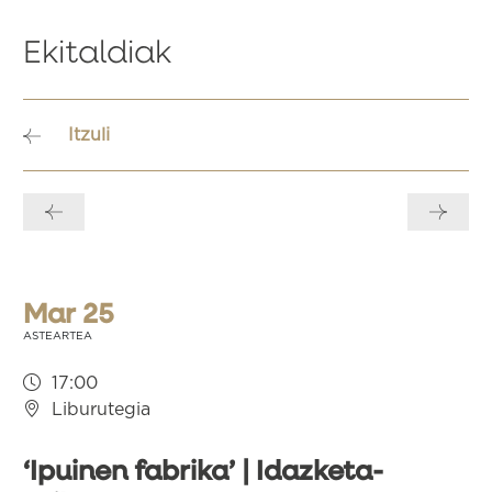
Ekitaldiak
Itzuli
Bidalketetan
zehar
nabigatu
Mar 25
ASTEARTEA
17:00
Liburutegia
‘Ipuinen fabrika’ | Idazketa-