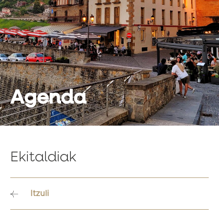
Agenda
Ekitaldiak
Itzuli
Bidalketetan