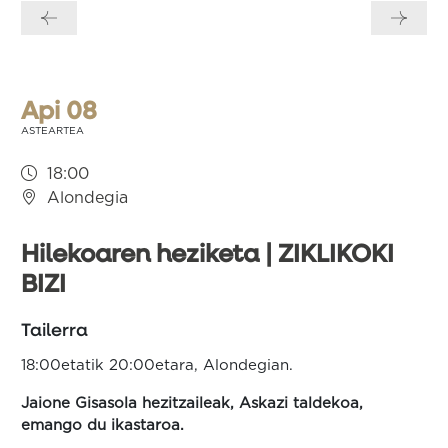
zehar
nabigatu
Api 08
ASTEARTEA
18:00
Alondegia
Hilekoaren heziketa | ZIKLIKOKI
BIZI
Tailerra
18:00etatik 20:00etara, Alondegian.
Jaione Gisasola hezitzaileak, Askazi taldekoa,
emango du ikastaroa.