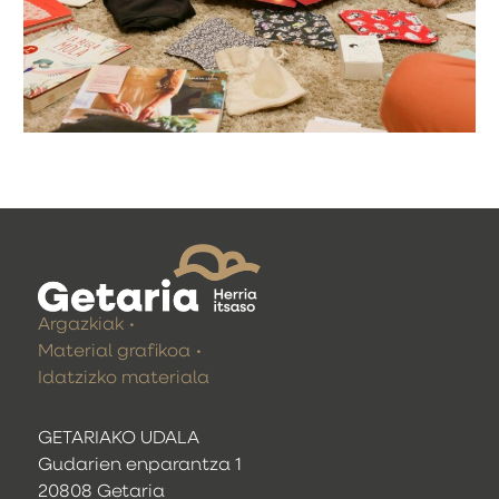
Argazkiak
Material grafikoa
Idatzizko materiala
GETARIAKO UDALA
Gudarien enparantza 1
20808 Getaria