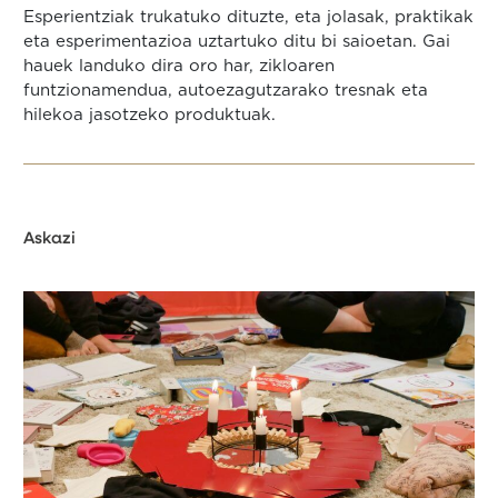
Esperientziak trukatuko dituzte, eta jolasak, praktikak
eta esperimentazioa uztartuko ditu bi saioetan. Gai
hauek landuko dira oro har, zikloaren
funtzionamendua, autoezagutzarako tresnak eta
hilekoa jasotzeko produktuak.
Askazi