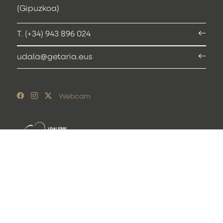
(Gipuzkoa)
T. (+34) 943 896 024
udala@getaria.eus
Webcam