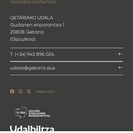
Idatzizko materiala
GETARIAKO UDALA
Gudarien enparantza 1
20808 Getaria
(Gipuzkoa)
T. (+34) 943 896 024
udala@getaria.eus
Webcam