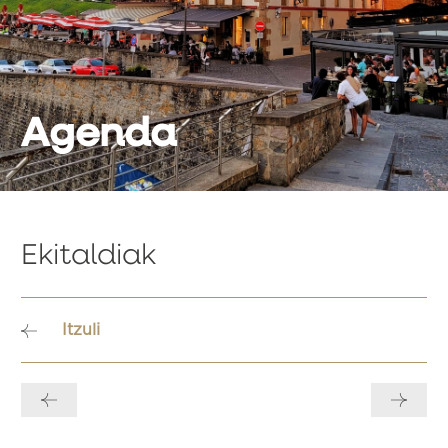
Agenda
Ekitaldiak
Itzuli
Bidalketetan
zehar
nabigatu