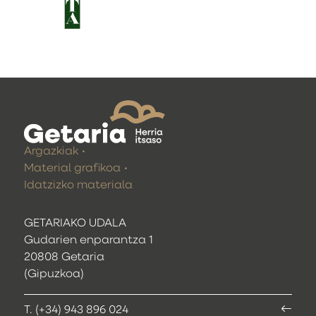
Argazkiak
Material grafikoa
Idatzizko materiala
GETARIAKO UDALA
Gudarien enparantza 1
20808 Getaria
(Gipuzkoa)
T. (+34) 943 896 024