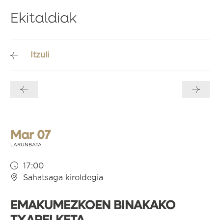
Ekitaldiak
Itzuli
Bidalketetan
zehar
nabigatu
Mar 07
LARUNBATA
17:00
Sahatsaga kiroldegia
EMAKUMEZKOEN BINAKAKO