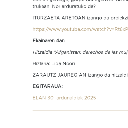
trukean. Nor arduratuko da?
ITURZAETA ARETOAN
izango da proiekz
https://www.youtube.com/watch?v=Rt6x
Ekainaren 4an
Hitzaldia “Afganistan: derechos de las muj
Hizlaria: Lida Noori
ZARAUTZ JAUREGIAN
izango da hitzaldi
EGITARAUA:
ELAN 30-jardunaldiak 2025