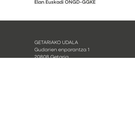
Elan Euskadi ONGD-GGKE
GETARIAKO UDALA
Gudarien enparantza 1
20808 Getaria
(Gipuzkoa)
T. (+34) 943 896 024
udala@getaria.eus
Webcam