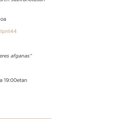
ioa
PIpnt44
eres afganas”
a 19:00etan