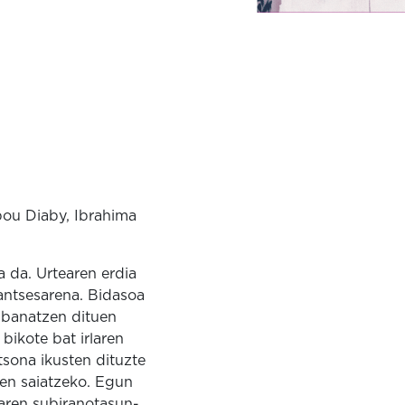
bou Diaby, Ibrahima
 da. Urtearen erdia
rantsesarena. Bidasoa
k banatzen dituen
bikote bat irlaren
tsona ikusten dituzte
sten saiatzeko. Egun
aren subiranotasun-