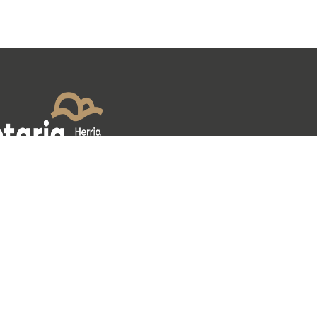
k
Material grafikoa
Idatzizko materiala