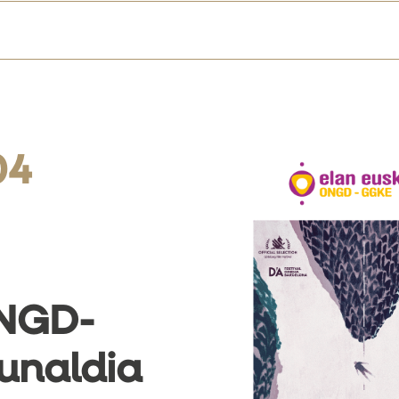
04
ONGD-
unaldia