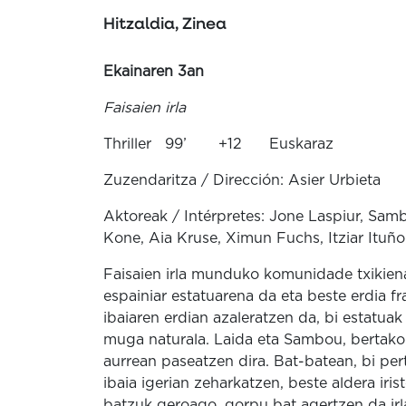
Hitzaldia, Zinea
Ekainaren 3an
Faisaien irla
Thriller 99’ +12 Euskaraz
Zuzendaritza / Dirección: Asier Urbieta
Aktoreak / Intérpretes: Jone Laspiur, Sam
Kone, Aia Kruse, Ximun Fuchs, Itziar Ituño
Faisaien irla munduko komunidade txikiena
espainiar estatuarena da eta beste erdia f
ibaiaren erdian azaleratzen da, bi estatua
muga naturala. Laida eta Sambou, bertako 
aurrean paseatzen dira. Bat-batean, bi per
ibaia igerian zeharkatzen, beste aldera iri
batzuk geroago, gorpu bat agertzen da irl