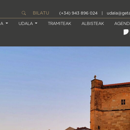
BILATU
(+34) 943 896 024
|
udala@geta
IA
UDALA
TRAMITEAK
ALBISTEAK
AGEND