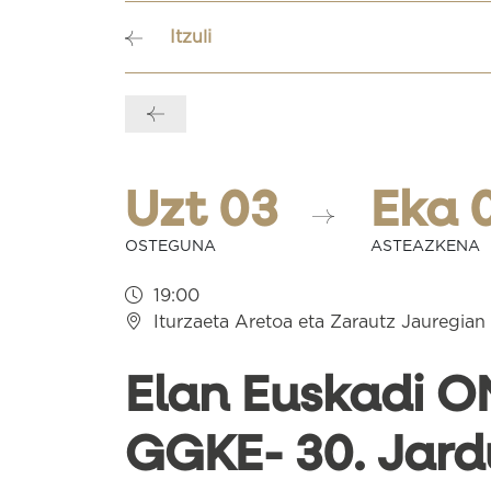
Itzuli
Bidalketetan
zehar
nabigatu
Uzt 03
Eka 
OSTEGUNA
ASTEAZKENA
19:00
Iturzaeta Aretoa eta Zarautz Jauregian
Elan Euskadi 
GGKE- 30. Jard