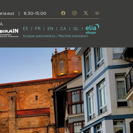
ria.eus
|
8:30-15:00
A
ES
FR
EN
CA
GL
Itzulpen automatikoa / Machine translation