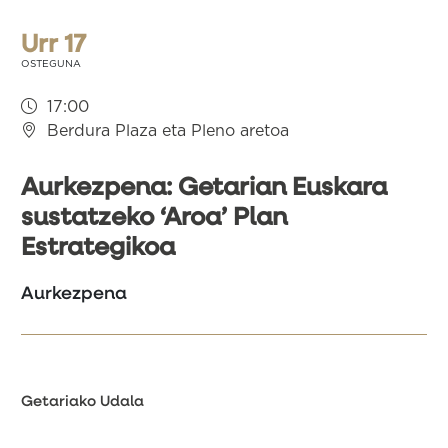
Urr 17
OSTEGUNA
17:00
Berdura Plaza eta Pleno aretoa
Aurkezpena: Getarian Euskara
sustatzeko ‘Aroa’ Plan
Estrategikoa
Aurkezpena
Getariako Udala