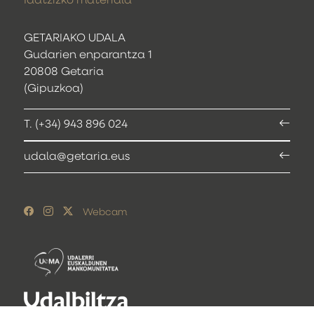
Idatzizko materiala
GETARIAKO UDALA
Gudarien enparantza 1
20808 Getaria
(Gipuzkoa)
T. (+34) 943 896 024
udala@getaria.eus
Webcam