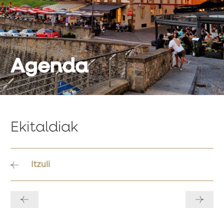
Agenda
Ekitaldiak
Itzuli
Bidalketetan
zehar
nabigatu