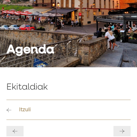
Agenda
Ekitaldiak
Itzuli
Bidalketetan
zehar