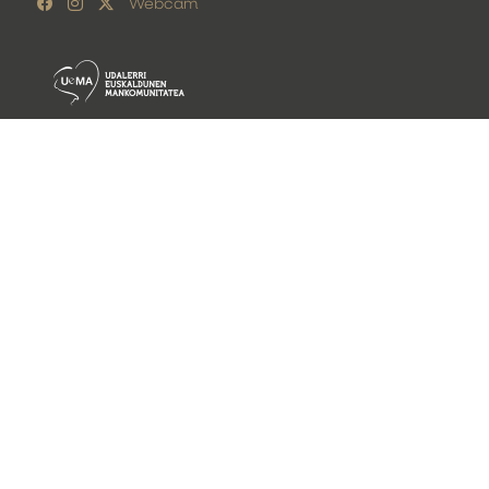
Webcam
Lege oharra
Pribatutasun politika
Cookie politika
©
Getariako Udala 2026