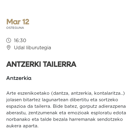
nabigatu
Mar 12
OSTEGUNA
16:30
Udal liburutegia
ANTZERKI TAILERRA
Antzerkia
Arte eszenikoetako (dantza, antzerkia, kontalaritza..)
jolasen bitartez lagunartean dibertitu eta sortzeko
espazioa da tailerra. Bide batez, gorputz adierazpena
aberastu, zentzumenak eta emozioak esploratu edota
norbanako eta talde bezala harremanak sendotzeko
aukera aparta.