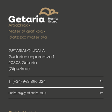
Argazkiak
Material grafikoa
Idatzizko materiala
GETARIAKO UDALA
Gudarien enparantza 1
20808 Getaria
(Gipuzkoa)
T. (+34) 943 896 024
udala@getaria.eus