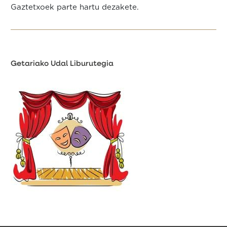
Gaztetxoek parte hartu dezakete.
Getariako Udal Liburutegia