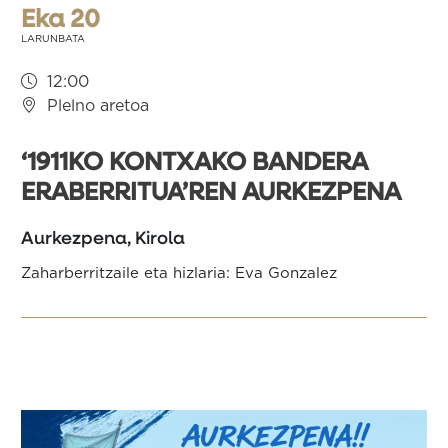
Eka 20
LARUNBATA
12:00
Plelno aretoa
‘1911KO KONTXAKO BANDERA
ERABERRITUA’REN AURKEZPENA
Aurkezpena, Kirola
Zaharberritzaile eta hizlaria: Eva Gonzalez