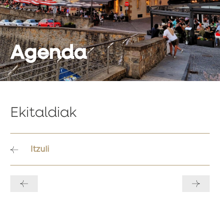
Agenda
Ekitaldiak
Itzuli
Bidalketetan
zehar
nabigatu