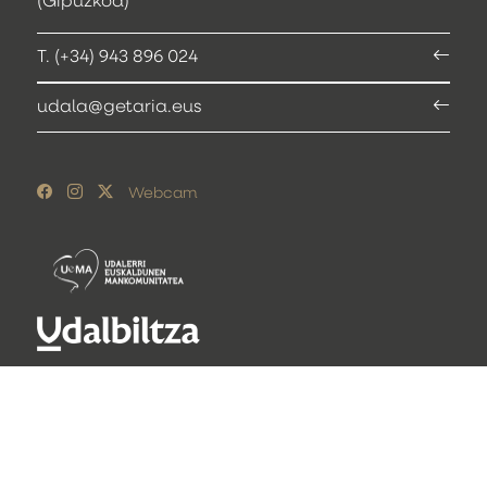
(Gipuzkoa)
T. (+34) 943 896 024
udala@getaria.eus
Webcam