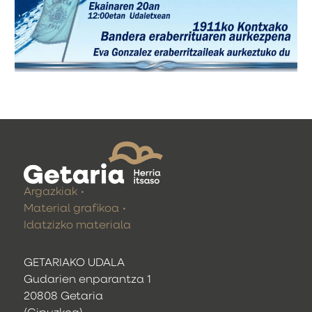
Argazkiak
Material grafikoa
Idatzizko materiala
GETARIAKO UDALA
Gudarien enparantza 1
20808 Getaria