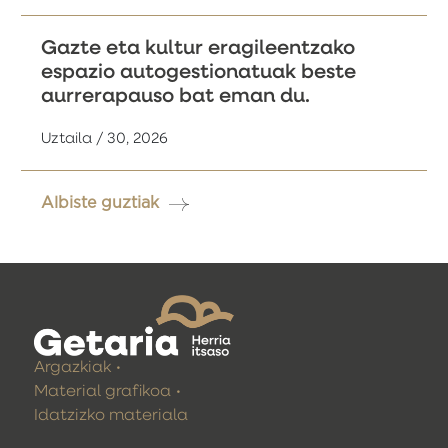
Gazte eta kultur eragileentzako
espazio autogestionatuak beste
aurrerapauso bat eman du.
Uztaila / 30, 2026
Albiste guztiak
Argazkiak
Material grafikoa
Idatzizko materiala