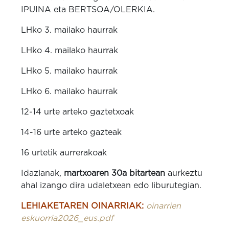
IPUINA eta BERTSOA/OLERKIA.
LHko 3. mailako haurrak
LHko 4. mailako haurrak
LHko 5. mailako haurrak
LHko 6. mailako haurrak
12-14 urte arteko gaztetxoak
14-16 urte arteko gazteak
16 urtetik aurrerakoak
Idazlanak,
martxoaren 30a bitartean
aurkeztu
ahal izango dira udaletxean edo liburutegian.
LEHIAKETAREN OINARRIAK:
oinarrien
eskuorria2026_eus.pdf