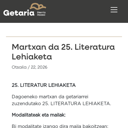
Martxan da 25. Literatura
Lehiaketa
Otsaila / 22, 2026
25. LITERATUR LEHIAKETA
Dagoeneko martxan da getariarrei
zuzendutako 25. LITERATURA LEHIAKETA.
Modalitateak eta mailak:
Bi modalitate izango dira maila bakoitzean: