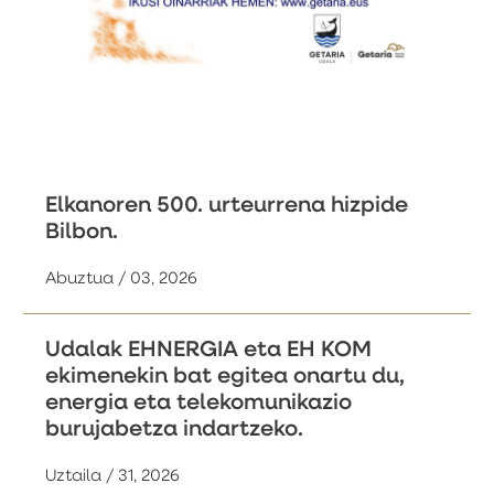
Elkanoren 500. urteurrena hizpide
Bilbon.
Abuztua / 03, 2026
Udalak EHNERGIA eta EH KOM
ekimenekin bat egitea onartu du,
energia eta telekomunikazio
burujabetza indartzeko.
Uztaila / 31, 2026