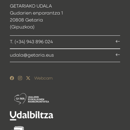
GETARIAKO UDALA
Gudarien enparantza 1
20808 Getaria
(Gipuzkoa)
T. (+34) 943 896 024
udala@getaria.eus
Webcam