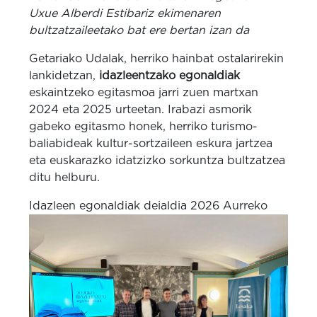
Uxue Alberdi Estibariz ekimenaren
bultzatzaileetako bat ere bertan izan da
Getariako Udalak, herriko hainbat ostalarirekin
lankidetzan,
idazleentzako egonaldiak
eskaintzeko egitasmoa jarri zuen martxan
2024 eta 2025 urteetan. Irabazi asmorik
gabeko egitasmo honek, herriko turismo-
baliabideak kultur-sortzaileen eskura jartzea
eta euskarazko idatzizko sorkuntza bultzatzea
ditu helburu.
Idazleen egonaldiak deialdia 2026
Aurreko