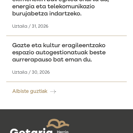
energia eta telekomunikazio
burujabetza indartzeko.
Uztaila / 31, 2026
Gazte eta kultur eragileentzako
espazio autogestionatuak beste
aurrerapauso bat eman du.
Uztaila / 30, 2026
Albiste guztiak