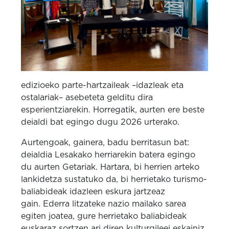
edizioeko parte-hartzaileak –idazleak eta
ostalariak– asebeteta gelditu dira
esperientziarekin. Horregatik, aurten ere beste
deialdi bat egingo dugu 2026 urterako.
Aurtengoak, gainera, badu berritasun bat:
deialdia Lesakako herriarekin batera egingo
du aurten Getariak. Hartara, bi herrien arteko
lankidetza sustatuko da, bi herrietako turismo-
baliabideak idazleen eskura jartzeaz
gain. Ederra litzateke nazio mailako sarea
egiten joatea, gure herrietako baliabideak
euskaraz sortzen ari diren kulturgileei eskainiz.