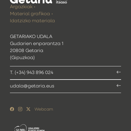
Argazkiak
Material grafikoa
Idatzizko materiala
GETARIAKO UDALA
Gudarien enparantza 1
20808 Getaria
(Gipuzkoa)
T. (+34) 943 896 024
udala@getaria.eus
Webcam