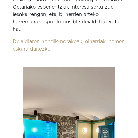
Getariako esperientziak interesa sortu zuen
lesakarrengan, eta, bi herrien arteko
harremanak egin du posible deialdi bateratu
hau.
Deialdiaren nondik-norakoak, oinarriak, hemen
eskura daitezke.