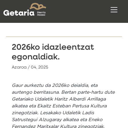
2026ko idazleentzat
egonaldiak.
Azaroa / 04, 2025
Gaur aurkeztu da 2026ko deialdia, eta
aurtengo berritasuna. Bertan parte-hartu dute
Getariako Udaletik Haritz Alberdi Arrillaga
alkatea eta Ekaitz Esteban Pertusa Kultura
zinegotziak. Lesakako Udaletik Ladis
Satrustegui Alzugaray alkatea eta Eneko
Fernandez Maritxalar Kultura zinegotziak.