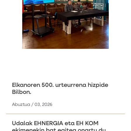
Elkanoren 500. urteurrena hizpide
Bilbon.
Abuztua / 03, 2026
Udalak EHNERGIA eta EH KOM
ekimenekin bat egitea onartu du,