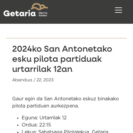
2024ko San Antonetako
esku pilota partiduak
urtarrilak 12an
Abendua / 22, 2023
Gaur egin da San Antonetako eskuz binakako
pilota partiduen aurkezpena.
Eguna: Urtarrilak 12
Ordua: 22:15
Lekua: Sahatsaga Pilotalekua, Getaria