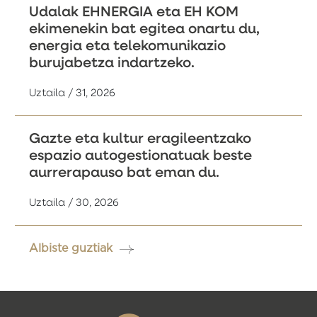
Udalak EHNERGIA eta EH KOM
ekimenekin bat egitea onartu du,
energia eta telekomunikazio
burujabetza indartzeko.
Uztaila / 31, 2026
Gazte eta kultur eragileentzako
espazio autogestionatuak beste
aurrerapauso bat eman du.
Uztaila / 30, 2026
Albiste guztiak