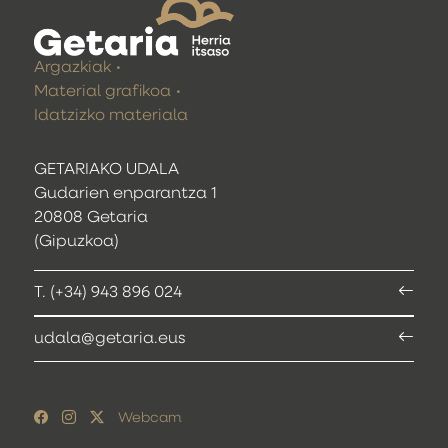
Argazkiak
Material grafikoa
Idatzizko materiala
GETARIAKO UDALA
Gudarien enparantza 1
20808 Getaria
(Gipuzkoa)
T. (+34) 943 896 024
udala@getaria.eus
Webcam