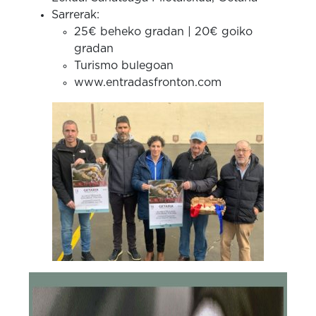
Sarrerak:
25€ beheko gradan | 20€ goiko
gradan
Turismo bulegoan
www.entradasfronton.com