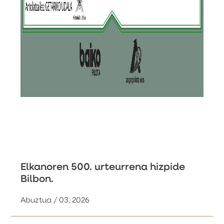
Elkanoren 500. urteurrena hizpide
Bilbon.
Abuztua / 03, 2026