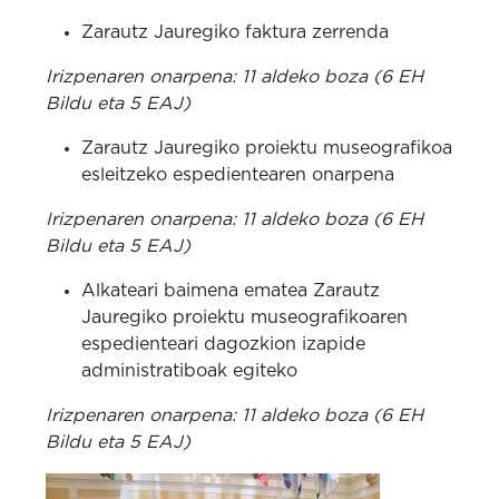
Zarautz Jauregiko faktura zerrenda
Irizpenaren onarpena: 11 aldeko boza (6 EH
Bildu eta 5 EAJ)
Zarautz Jauregiko proiektu museografikoa
esleitzeko espedientearen onarpena
Irizpenaren onarpena: 11 aldeko boza (6 EH
Bildu eta 5 EAJ)
Alkateari baimena ematea Zarautz
Jauregiko proiektu museografikoaren
espedienteari dagozkion izapide
administratiboak egiteko
Irizpenaren onarpena: 11 aldeko boza (6 EH
Bildu eta 5 EAJ)