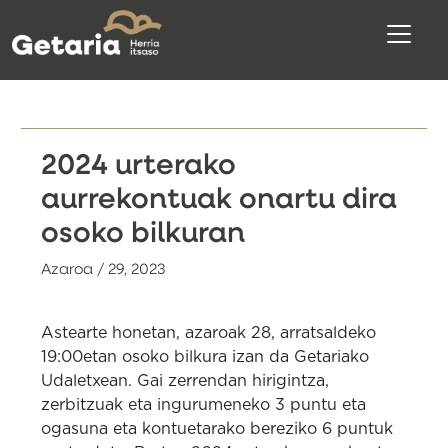
2024 urterako
aurrekontuak onartu dira
osoko bilkuran
Azaroa / 29, 2023
Astearte honetan, azaroak 28, arratsaldeko
19:00etan osoko bilkura izan da Getariako
Udaletxean. Gai zerrendan hirigintza,
zerbitzuak eta ingurumeneko 3 puntu eta
ogasuna eta kontuetarako bereziko 6 puntuk