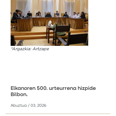
*Argazkia: Artzape
Elkanoren 500. urteurrena hizpide
Bilbon.
Abuztua / 03, 2026