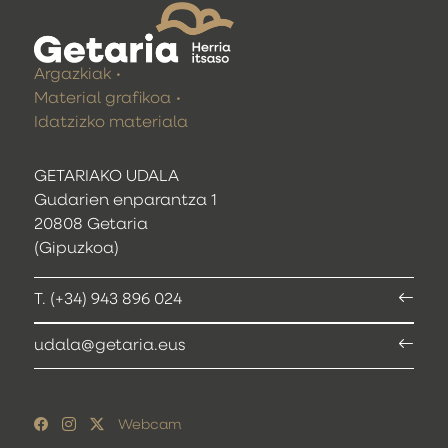
Argazkiak
Material grafikoa
Idatzizko materiala
GETARIAKO UDALA
Gudarien enparantza 1
20808 Getaria
(Gipuzkoa)
T. (+34) 943 896 024
udala@getaria.eus
Webcam