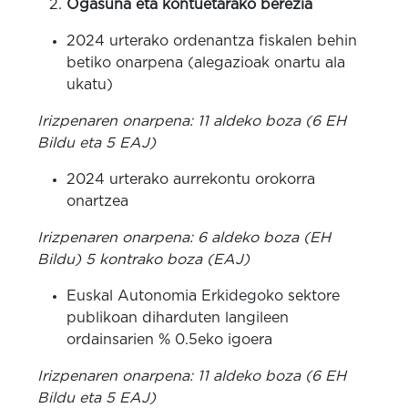
Ogasuna eta kontuetarako berezia
2024 urterako ordenantza fiskalen behin
betiko onarpena (alegazioak onartu ala
ukatu)
Irizpenaren onarpena: 11 aldeko boza (6 EH
Bildu eta 5 EAJ)
2024 urterako aurrekontu orokorra
onartzea
Irizpenaren onarpena: 6 aldeko boza (EH
Bildu) 5 kontrako boza (EAJ)
Euskal Autonomia Erkidegoko sektore
publikoan diharduten langileen
ordainsarien % 0.5eko igoera
Irizpenaren onarpena: 11 aldeko boza (6 EH
Bildu eta 5 EAJ)