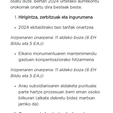
osatu dute. Bertan 2024 urterako aurrekontu
orokorrak onartu dira besteak beste.
Hirigintza, zerbitzuak eta ingurumena
2024 ekitaldirako taxi tarifak onartzea
Irizpenaren onarpena: 11 aldeko boza (6 EH
Bildu eta 5 EAJ)
Elkano monumentuaren mantenimendu
gastuen konpentsaziorako hitzarmena
Irizpenaren onarpena: 11 aldeko boza (6 EH
Bildu eta 5 EAJ)
Arau subsidiarioaren aldaketa puntuala:
parte hartze prozesuan berri eman osoko
bilkurari (alkate dekretu bidez martxan
jarriko da)