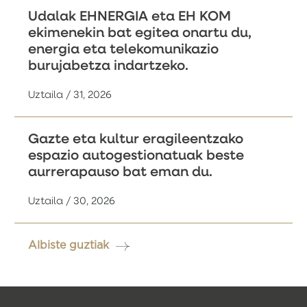
Udalak EHNERGIA eta EH KOM
ekimenekin bat egitea onartu du,
energia eta telekomunikazio
burujabetza indartzeko.
Uztaila / 31, 2026
Gazte eta kultur eragileentzako
espazio autogestionatuak beste
aurrerapauso bat eman du.
Uztaila / 30, 2026
Albiste guztiak